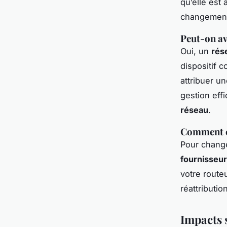
qu’elle est
changement
Peut-on av
Oui, un
rés
dispositif 
attribuer u
gestion eff
réseau
.
Comment c
Pour chang
fournisseur
votre route
réattributi
Impacts s