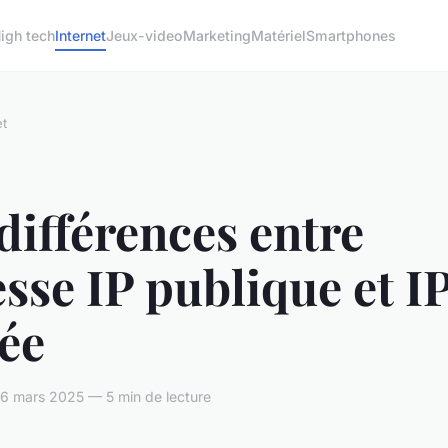
igh tech
Internet
Jeux-video
Marketing
Matériel
Smartphones
et
différences entre
sse IP publique et I
ée
6 mars 2025 — 5 min de lecture