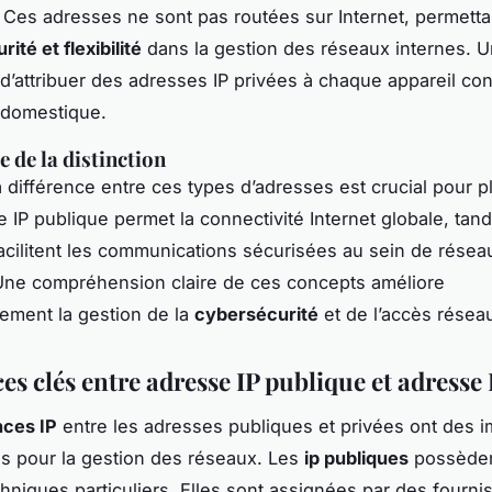
. Ces adresses ne sont pas routées sur Internet, permetta
rité et flexibilité
dans la gestion des réseaux internes. 
 d’attribuer des adresses IP privées à chaque appareil co
 domestique.
 de la distinction
a différence entre ces types d’adresses est crucial pour p
e IP publique permet la connectivité Internet globale, tand
facilitent les communications sécurisées au sein de résea
 Une compréhension claire de ces concepts améliore
ement la gestion de la
cybersécurité
et de l’accès résea
es clés entre adresse IP publique et adresse 
nces IP
entre les adresses publiques et privées ont des i
ves pour la gestion des réseaux. Les
ip publiques
possèden
echniques particuliers. Elles sont assignées par des fourn