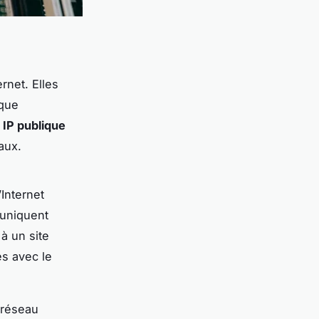
rnet. Elles
aque
e
IP publique
aux.
’Internet
muniquent
à un site
es avec le
 réseau