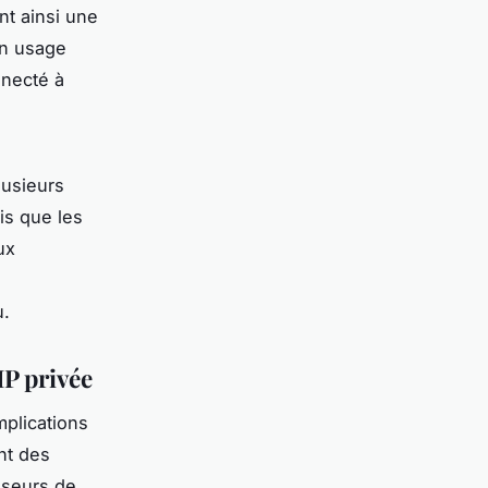
nt ainsi une
Un usage
nnecté à
lusieurs
is que les
ux
u.
IP privée
mplications
t des
isseurs de