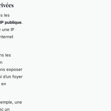
rivées
ns les
IP publique
.
e une IP
nternet
ns les
un
sans exposer
i d’un foyer
t en
xemple, une
ec un