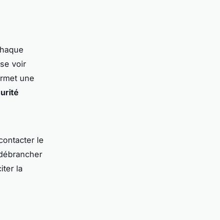
n
Chaque
se voir
ermet une
urité
contacter le
 débrancher
ter la