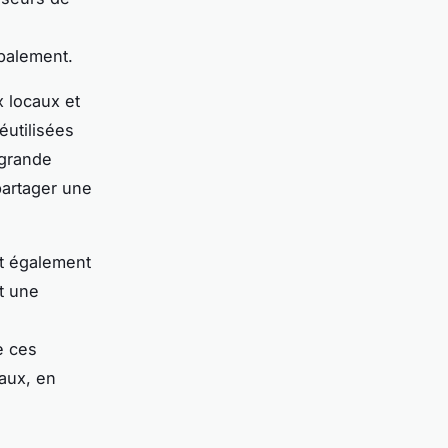
obalement.
x locaux et
éutilisées
 grande
partager une
t également
et une
e ces
eaux, en