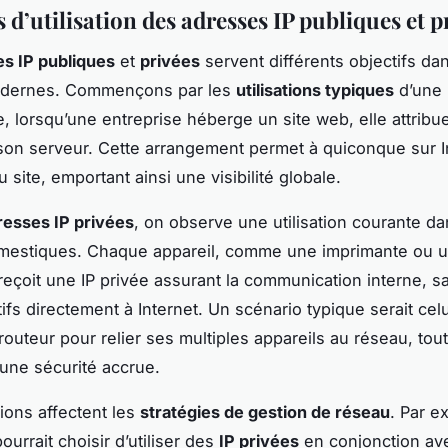
d’utilisation des adresses IP publiques et p
s IP publiques
et
privées
servent différents objectifs da
dernes. Commençons par les
utilisations typiques
d’une
, lorsqu’une entreprise héberge un site web, elle attribu
son serveur. Cette arrangement permet à quiconque sur I
 site, emportant ainsi une visibilité globale.
resses IP privées
, on observe une utilisation courante da
mestiques. Chaque appareil, comme une imprimante ou 
 reçoit une IP privée assurant la communication interne, 
ifs directement à Internet. Un scénario typique serait celu
 routeur pour relier ses multiples appareils au réseau, tou
une sécurité accrue.
tions affectent les
stratégies de gestion de réseau
. Par e
ourrait choisir d’utiliser des
IP privées
en conjonction av