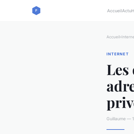
Accueil
Actu
H
Accueil
›
Intern
INTERNET
Les 
adre
priv
Guillaume — 1