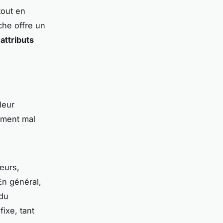
tout en
che offre un
s
attributs
leur
mment mal
eurs,
En général,
 du
fixe, tant