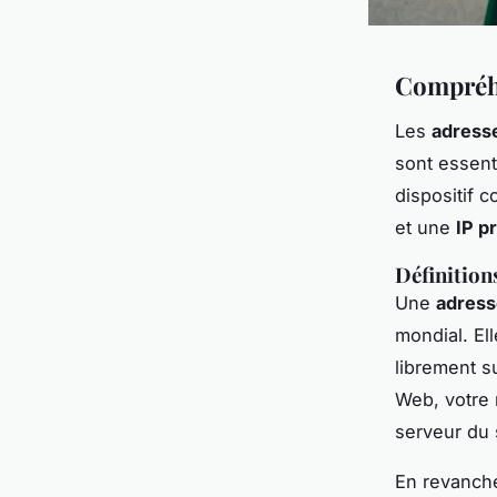
Compréhe
Les
adress
sont essen
dispositif 
et une
IP p
Définition
Une
adress
mondial. El
librement s
Web, votre 
serveur du 
En revanch