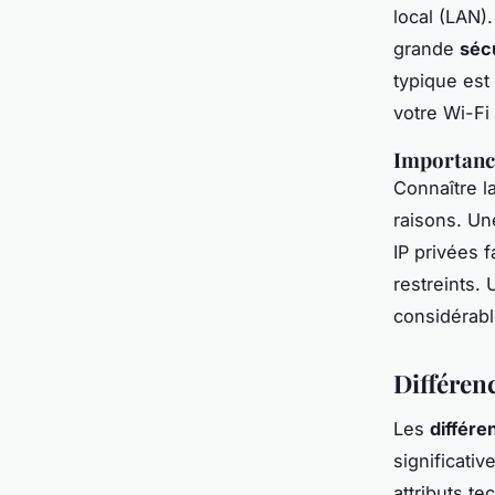
local (LAN)
grande
sécu
typique est
votre Wi-Fi
Importance
Connaître l
raisons. Un
IP privées 
restreints.
considérabl
Différenc
Les
différe
significati
attributs t