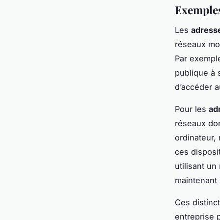
Exemples 
Les
adresse
réseaux mo
Par exemple
publique à 
d’accéder au
Pour les
ad
réseaux do
ordinateur,
ces disposit
utilisant un
maintenant 
Ces distinc
entreprise p