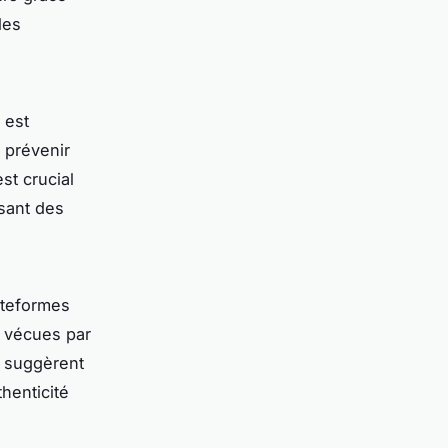
les
 est
à prévenir
est crucial
isant des
ateformes
s vécues par
s suggèrent
thenticité