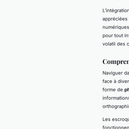
L’intégrati
appréciées 
numériques.
pour tout i
volatil des
Comprend
Naviguer d
face à dive
forme de
p
information
orthographi
Les escroq
fonctionnen