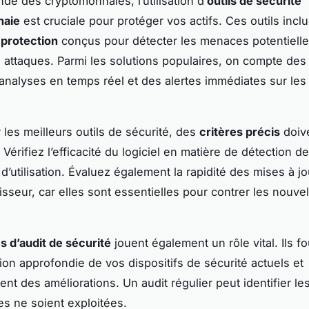
de des cryptomonnaies, l’utilisation d’
outils de sécurité
naie
est cruciale pour protéger vos actifs. Ces outils incl
 protection
conçus pour détecter les menaces potentielle
s attaques. Parmi les solutions populaires, on compte des 
 analyses en temps réel et des alertes immédiates sur les 
.
 les meilleurs outils de sécurité, des
critères précis
doive
Vérifiez l’efficacité du logiciel en matière de détection d
té d’utilisation. Évaluez également la rapidité des mises à jo
isseur, car elles sont essentielles pour contrer les nouve
s d’audit de sécurité
jouent également un rôle vital. Ils f
ion approfondie de vos dispositifs de sécurité actuels et
t des améliorations. Un audit régulier peut identifier les 
es ne soient exploitées.