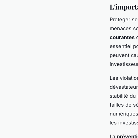
L’import
Protéger s
menaces so
courantes
c
essentiel 
peuvent cau
investisseu
Les violati
dévastateur
stabilité d
failles de s
numériques.
les investis
La
préventi