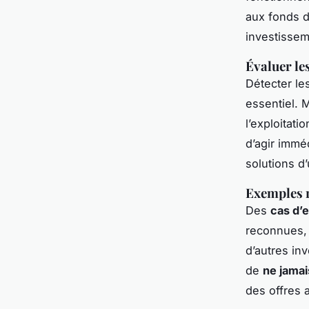
aux fonds d
investissem
Évaluer les
Détecter le
essentiel. M
l’exploitati
d’agir immé
solutions d’
Exemples r
Des
cas d’
reconnues, 
d’autres in
de
ne jamai
des offres 