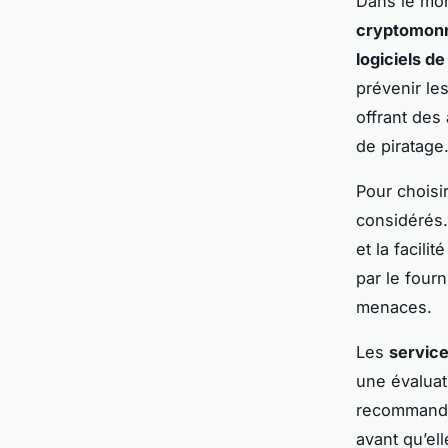
Dans le mon
cryptomon
logiciels de
prévenir le
offrant des
de piratage
Pour choisir
considérés. 
et la facili
par le fourn
menaces.
Les
service
une évaluat
recommanden
avant qu’ell