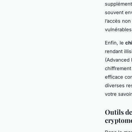
supplémenta
souvent env
l’accès non
vulnérables
Enfin, le
ch
rendant ill
(Advanced E
chiffrement
efficace co
diverses re
votre savoi
Outils d
cryptom