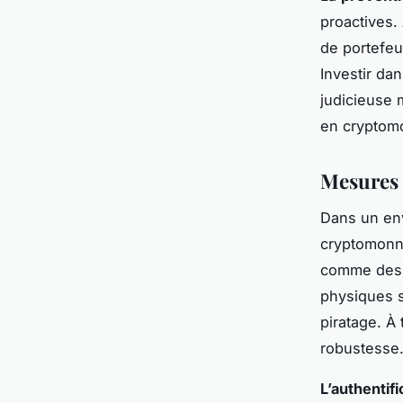
proactives.
de portefeui
Investir da
judicieuse 
en cryptom
Mesures 
Dans un en
cryptomonna
comme des s
physiques s
piratage. À
robustesse
L’authentif