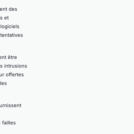
uent des
s et
logiciels
tentatives
nt être
es intrusions
ur offertes
lles
ournissent
failles