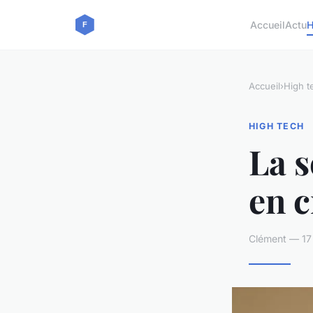
Accueil
Actu
H
Accueil
›
High t
HIGH TECH
La s
en 
Clément — 17