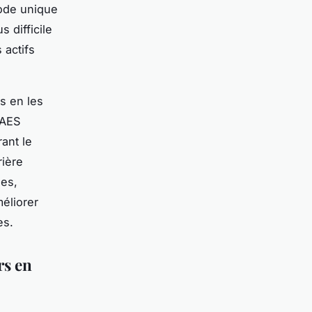
code unique
 difficile
 actifs
s en les
 AES
ant le
rière
ues,
méliorer
es.
rs en