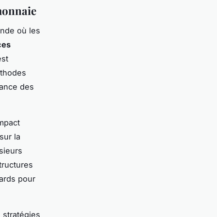
omonnaie
nde où les
ces
est
éthodes
iance des
mpact
sur la
sieurs
structures
iards pour
 stratégies