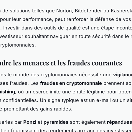
on de solutions telles que Norton, Bitdefender ou Kaspersk
pour leur performance, peut renforcer la défense de vos 
 Investir dans des outils de qualité est une étape incont
nvestisseur souhaitant naviguer en toute sécurité dans l
 cryptomonnaies.
re les menaces et les fraudes courantes
ans le monde des cryptomonnaies nécessite une
vigilan
rses fraudes. Les
fraudes en cryptomonnaie
prennent so
hishing
, où un escroc imite une entité légitime pour obten
s confidentielles. Un signe typique est un e-mail ou un s
é promettant des gains rapides.
ueries par
Ponzi
et
pyramides
sont également
répandues
t en fournissant des rendements aux anciens investisse