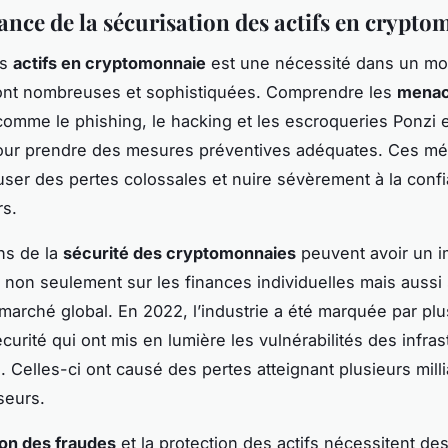
ance de la sécurisation des actifs en crypt
es
actifs en cryptomonnaie
est une nécessité dans un mo
nt nombreuses et sophistiquées. Comprendre les
mena
omme le phishing, le hacking et les escroqueries Ponzi 
pour prendre des mesures préventives adéquates. Ces m
ser des pertes colossales et nuire sévèrement à la conf
rs.
ons de la
sécurité des cryptomonnaies
peuvent avoir un i
 non seulement sur les finances individuelles mais aussi 
u marché global. En 2022, l’industrie a été marquée par plu
écurité qui ont mis en lumière les vulnérabilités des infra
 Celles-ci ont causé des pertes atteignant plusieurs mill
seurs.
on des fraudes
et la protection des actifs nécessitent des