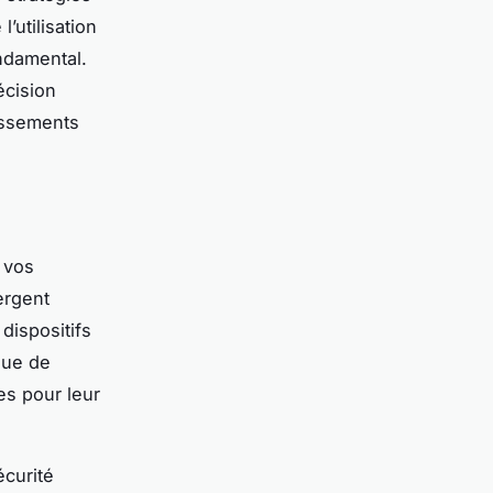
’utilisation
ondamental.
écision
tissements
 vos
rgent
dispositifs
que de
es pour leur
écurité