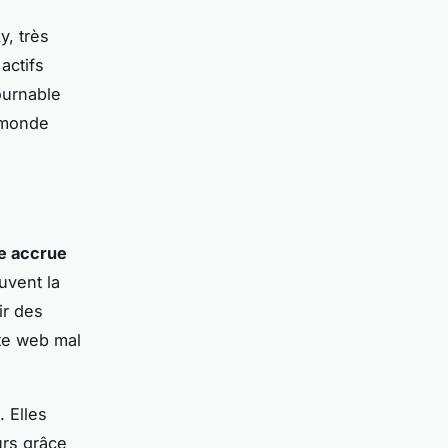
y, très
actifs
ournable
e monde
ce accrue
uvent la
ir des
ite web mal
. Elles
urs grâce