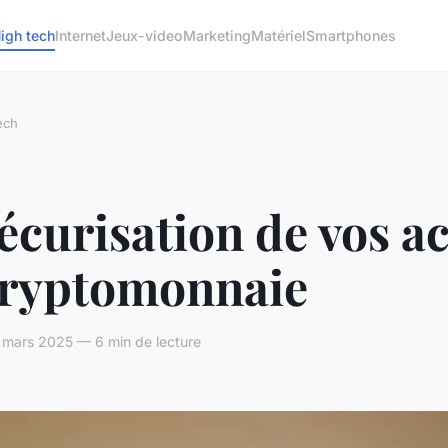
igh tech
Internet
Jeux-video
Marketing
Matériel
Smartphones
ech
écurisation de vos ac
cryptomonnaie
 mars 2025 — 6 min de lecture