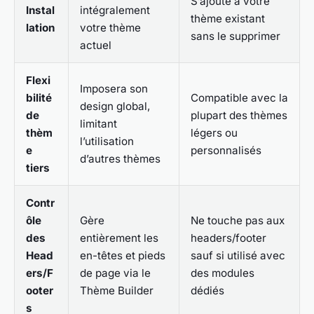
S’ajoute à votre
Instal
intégralement
thème existant
lation
votre thème
sans le supprimer
actuel
Flexi
Imposera son
bilité
Compatible avec la
design global,
de
plupart des thèmes
limitant
thèm
légers ou
l’utilisation
e
personnalisés
d’autres thèmes
tiers
Contr
ôle
Gère
Ne touche pas aux
des
entièrement les
headers/footer
Head
en-têtes et pieds
sauf si utilisé avec
ers/F
de page via le
des modules
ooter
Thème Builder
dédiés
s